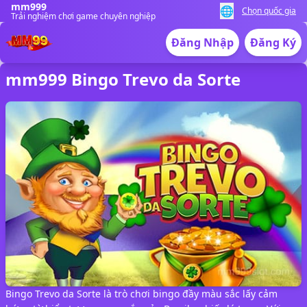
mm999
🌐
Chọn quốc gia
Trải nghiệm chơi game chuyên nghiệp
Đăng Nhập
Đăng Ký
mm999 Bingo Trevo da Sorte
Bingo Trevo da Sorte là trò chơi bingo đầy màu sắc lấy cảm