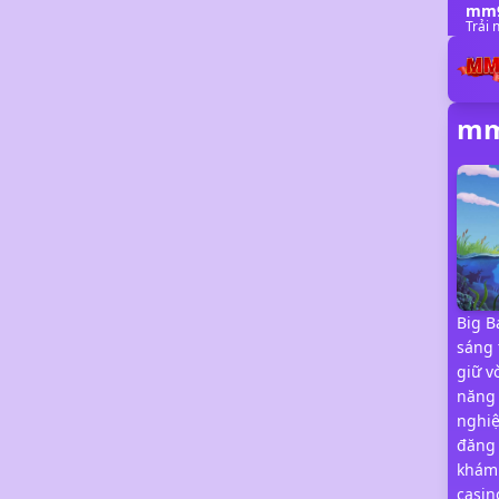
mm
Trải
mm9
Big B
sáng 
giữ v
năng 
nghiệ
đăng
khám 
casin