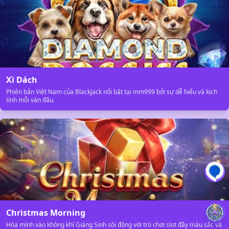
Xì Dách
Phiên bản Việt Nam của Blackjack nổi bật tại mm999 bởi sự dễ hiểu và kịch
tính mỗi ván đấu.
Christmas Morning
Hòa mình vào không khí Giáng Sinh sôi động với trò chơi slot đầy màu sắc và